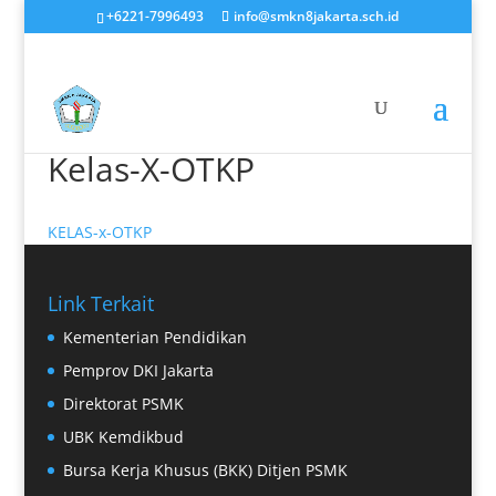
+6221-7996493
info@smkn8jakarta.sch.id
Kelas-X-OTKP
KELAS-x-OTKP
Link Terkait
Kementerian Pendidikan
Pemprov DKI Jakarta
Direktorat PSMK
UBK Kemdikbud
Bursa Kerja Khusus (BKK) Ditjen PSMK