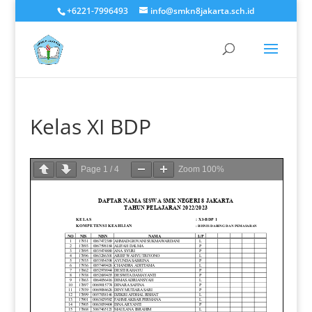
+6221-7996493
info@smkn8jakarta.sch.id
Kelas XI BDP
Page
1
/
4
Zoom
100%