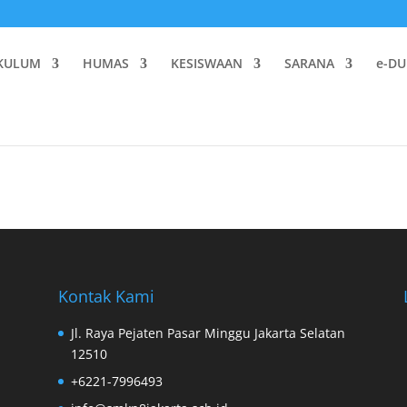
KULUM
HUMAS
KESISWAAN
SARANA
e-DU
Kontak Kami
Jl. Raya Pejaten Pasar Minggu Jakarta Selatan
12510
+6221-7996493