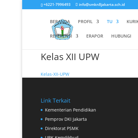
+6221-7996493
info@smkn8jakarta.sch.id
BERANDA
PROFIL
TU
KURI
REFERENSI
ERAPOR
HUBUNGI
Kelas XII UPW
Kelas-XII-UPW
Link Terkait
Kementerian Pendidikan
Pemprov DKI Jakarta
Direktorat PSMK
UBK Kemdikbud