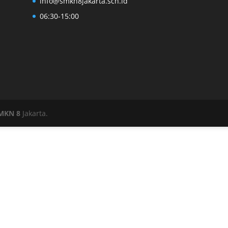
info@smkn8jakarta.sch.id
06:30-15:00
MKN 8
Jakarta.