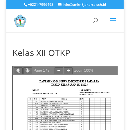
+6221-7996493
info@smkn8jakarta.sch.id
Kelas XII OTKP
Page
1
/
3
Zoom
100%