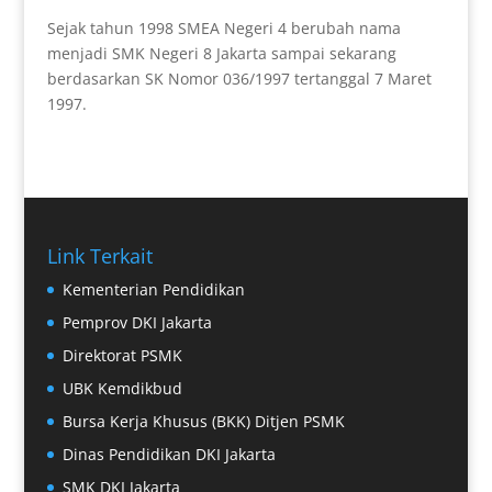
Sejak tahun 1998 SMEA Negeri 4 berubah nama
menjadi SMK Negeri 8 Jakarta sampai sekarang
berdasarkan SK Nomor 036/1997 tertanggal 7 Maret
1997.
Link Terkait
Kementerian Pendidikan
Pemprov DKI Jakarta
Direktorat PSMK
UBK Kemdikbud
Bursa Kerja Khusus (BKK) Ditjen PSMK
Dinas Pendidikan DKI Jakarta
SMK DKI Jakarta