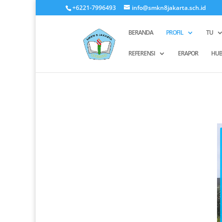
+6221-7996493
info@smkn8jakarta.sch.id
BERANDA
PROFIL
TU
REFERENSI
ERAPOR
HUB