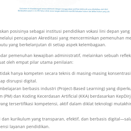
kan posisinya sebagai institusi pendidikan vokasi lini depan yang
 melalui pencapaian
Akreditasi
yang mencerminkan pemenuhan men
utu yang berkelanjutan di setiap aspek kelembagaan.
adar pemenuhan kewajiban administratif, melainkan sebuah refleks
uat oleh empat pilar utama penilaian:
tidak hanya kompeten secara teknis di masing-masing konsentrasi k
ap disrupsi digital.
elajaran berbasis industri (
Project-Based Learning
) yang diperk
(PM) dan Koding Kecerdasan Artificial (KKA)
berdasarkan KepDirj
ng tersertifikasi kompetensi, aktif dalam diklat teknologi mutakh
i dan kurikulum yang transparan, efektif, dan berbasis digital—sal
ensi layanan pendidikan.