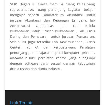
SMK Negeri 8 Jakarta memiliki ruang kelas yang
representative, ruang penunjang kegiatan belajar
mengajar seperti Laboratorium Akuntansi untuk
jurusan Akuntansi dan Keuangan Lembaga, lab
Administrasi Otomatisasi dan Tata Kelola
Perkantoran untuk jurusan Perkantoran , Lab Bisnis
Daring dan Pemasaran untuk jurusan Pemasaran.
Selain itu juga tersedia Lab Kewirausahan, Bisnis
Center, lab PAI dan Perpustakaan. Peralatan
penunjang pembelajaran seperti komputer, printer ,
alat-alat bisnis, peralatan kantor yang dilengkapi
dengan software yang sesuai dengan kebutuhan
dunia usaha dan dunia industri.
Link Terkait