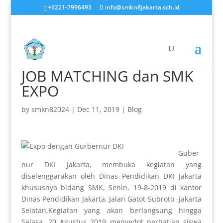
+6221-7996493
info@smkn8jakarta.sch.id
JOB MATCHING dan SMK
EXPO
by
smkn82024
|
Dec 11, 2019
|
Blog
Guber
nur DKI Jakarta, membuka kegiatan yang
diselenggarakan oleh Dinas Pendidikan DKI Jakarta
khususnya bidang SMK, Senin, 19-8-2019 di kantor
Dinas Pendidikan Jakarta, Jalan Gatot Subroto -Jakarta
Selatan.Kegiatan yang akan berlangsung hingga
Selasa, 20 Agustus 2019 menyedot perhatian siswa