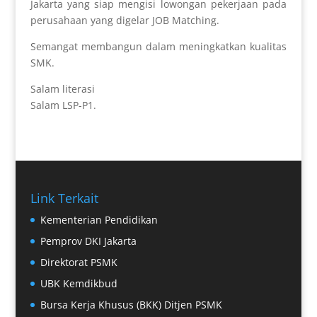
Jakarta yang siap mengisi lowongan pekerjaan pada
perusahaan yang digelar JOB Matching.
Semangat membangun dalam meningkatkan kualitas
SMK.
Salam literasi
Salam LSP-P1.
Link Terkait
Kementerian Pendidikan
Pemprov DKI Jakarta
Direktorat PSMK
UBK Kemdikbud
Bursa Kerja Khusus (BKK) Ditjen PSMK