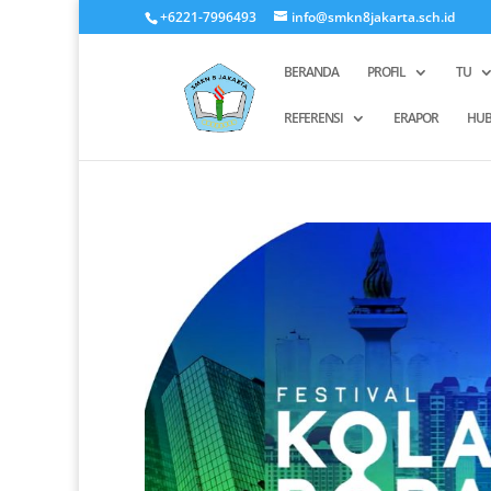
+6221-7996493
info@smkn8jakarta.sch.id
BERANDA
PROFIL
TU
REFERENSI
ERAPOR
HUB