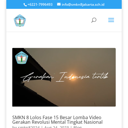
+6221-7996493
info@smkn8jakarta.sch.id
SMKN 8 Lolos Fase 15 Besar Lomba Video
Gerakan Revolusi Mental Tingkat Nasional
by
smkn82024
|
Aug 24, 2023
|
Blog