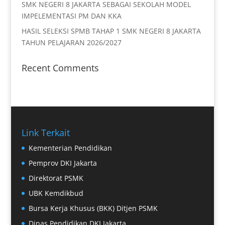
SMK NEGERI 8 JAKARTA SEBAGAI SEKOLAH MODEL
IMPELEMENTASI PM DAN KKA
HASIL SELEKSI SPMB TAHAP 1 SMK NEGERI 8 JAKARTA
TAHUN PELAJARAN 2026/2027
Recent Comments
Link Terkait
Kementerian Pendidikan
Pemprov DKI Jakarta
Direktorat PSMK
UBK Kemdikbud
Bursa Kerja Khusus (BKK) Ditjen PSMK
Dinas Pendidikan DKI Jakarta