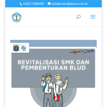
+6221-7996493
info@smkn8jakarta.sch.id