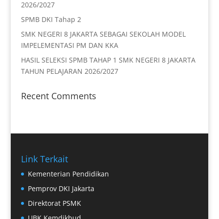
2026/2027
SPMB DKI Tahap 2
SMK NEGERI 8 JAKARTA SEBAGAI SEKOLAH MODEL
IMPELEMENTASI PM DAN KKA
HASIL SELEKSI SPMB TAHAP 1 SMK NEGERI 8 JAKARTA
TAHUN PELAJARAN 2026/2027
Recent Comments
Link Terkait
Kementerian Pendidikan
Pemprov DKI Jakarta
Direktorat PSMK
UBK Kemdikbud