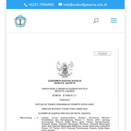
+6221-7996493
info@smkn8jakarta.sch.id