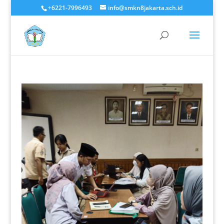
+6221-7996493
info@smkn8jakarta.sch.id