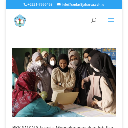
+6221-7996493
info@smkn8jakarta.sch.id
BKK SMKN 8 Jakarta Menyelenggarakan Job Fair