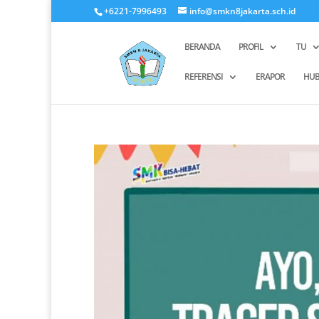
+6221-7996493
info@smkn8jakarta.sch.id
BERANDA
PROFIL
TU
REFERENSI
ERAPOR
HUB