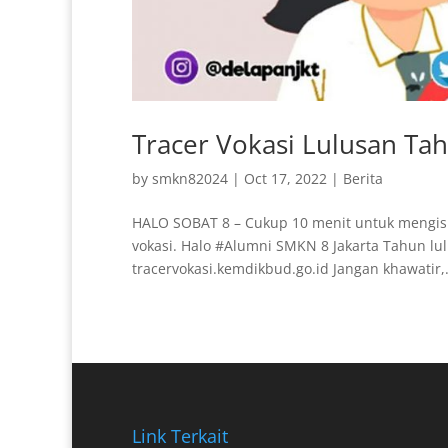
Tracer Vokasi Lulusan Ta
by
smkn82024
|
Oct 17, 2022
|
Berita
HALO SOBAT 8 – Cukup 10 menit untuk mengisi
vokasi. Halo #Alumni SMKN 8 Jakarta Tahun lul
tracervokasi.kemdikbud.go.id Jangan khawatir,.
Link Terkait