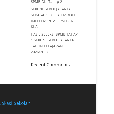
SPMB DKI Tahap 2
SMK NEGERI 8 JAKARTA
SEBAGAI SEKOLAH MODEL
IMPELEMENTASI PM DAN
KKA
HASIL SELEKSI SPMB TAHAP
1 SMK NEGERI 8 JAKARTA
TAHUN PELAJARAN
2026/2027
Recent Comments
Lokasi Sekolah