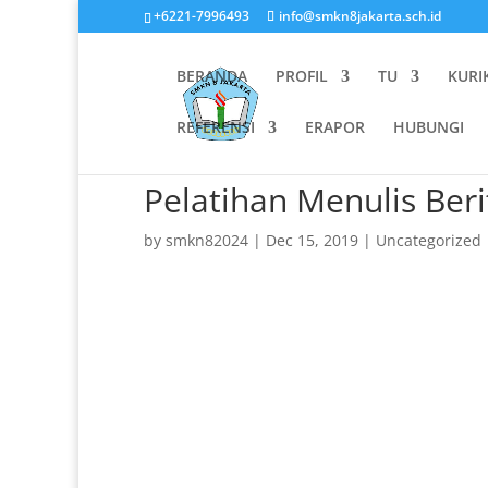
+6221-7996493
info@smkn8jakarta.sch.id
BERANDA
PROFIL
TU
KURI
REFERENSI
ERAPOR
HUBUNGI
Pelatihan Menulis Beri
by
smkn82024
|
Dec 15, 2019
|
Uncategorized