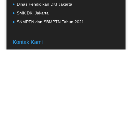
Dinas Pendidikan DKI Jakarta
SMK DKI Jakarta
SNMPTN dan SBMPTN Tahun 2021
Kontak Kami
Jl. Raya Pejaten Pasar Minggu Jakarta Selatan 12510
+6221-7996493
info@smkn8jakarta.sch.id
06:30-15:00
Lokasi Sekolah