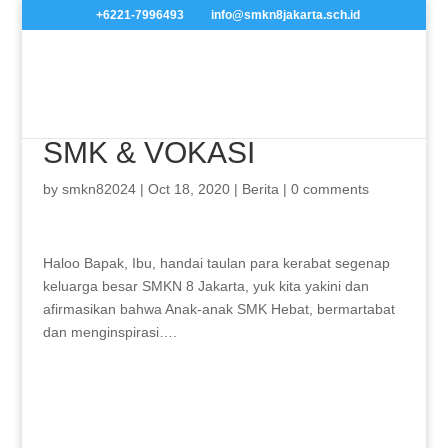
+6221-7996493
info@smkn8jakarta.sch.id
SMK & VOKASI
by
smkn82024
|
Oct 18, 2020
|
Berita
|
0 comments
Haloo Bapak, Ibu, handai taulan para kerabat
segenap keluarga besar SMKN 8 Jakarta, yuk kita
yakini dan afirmasikan bahwa Anak-anak SMK Hebat,
bermartabat dan menginspirasi….