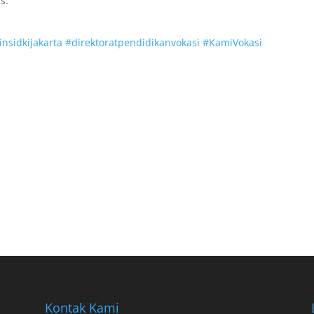
s.
nsidkijakarta
#
direktoratpendidikanvokasi
#
KamiVokasi
Kontak Kami