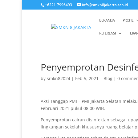
+6221-7996493
info@smkn8jakarta.sch.id
BERANDA
PROFIL
REFERENSI
ERA
Penyemprotan Desinfe
by
smkn82024
|
Feb 5, 2021
|
Blog
|
0 commen
Aksi Tanggap PMI – PMI Jakarta Selatan melaku
Februari 2021 pukul 08.00 WIB.
Penyemprotan cairan disinfektan sebagai upa
lingkungan sekolah khususnya ruang belajar pr