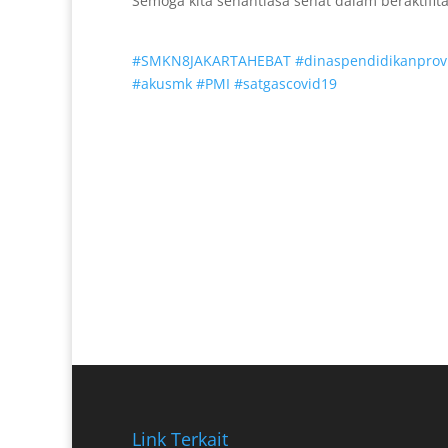
Semoga kita senantiasa sehat dalam beraktifita
#
SMKN8JAKARTAHEBAT
#
dinaspendidikanprovi
#
akusmk
#
PMI
#
satgascovid19
Link Terkait