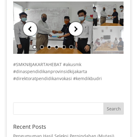
#SMKN8JAKARTAHEBAT #akusmk
#dinaspendidikanprovinsidkijakarta
#direktoratpendidikanvokasi #kemdikbudri
Recent Posts
Pengumuman Hasil Seleksi Perpindahan (Mutasi)