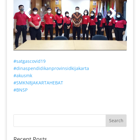
#satgascovid19
#dinaspendidikanprovinsidkijakarta
#akusmk
#SMKN8JAKARTAHEBAT
#BNSP
Recent Posts