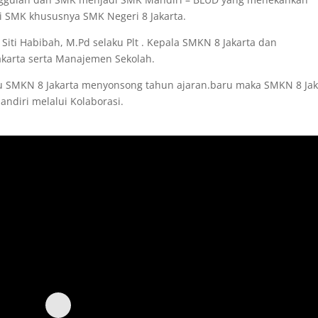
i SMK khususnya SMK Negeri 8 Jakarta.
Siti Habibah, M.Pd selaku Plt . Kepala SMKN 8 Jakarta dan
akarta serta Manajemen Sekolah.
u SMKN 8 Jakarta menyonsong tahun ajaran.baru maka SMKN 8 Jak
diri melalui Kolaborasi.