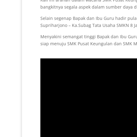
bangkitnya segala aspek dalam sumber daya d
Selain segenap Bapak dan Ibu Guru hadir pula 
Supriharjono – Ka.Subag Tata Usaha SMKN 8 J
Menyakini semangat tinggi Bapak dan Ibu Gur
siap menuju SMK Pusat Keungulan dan SMK Man