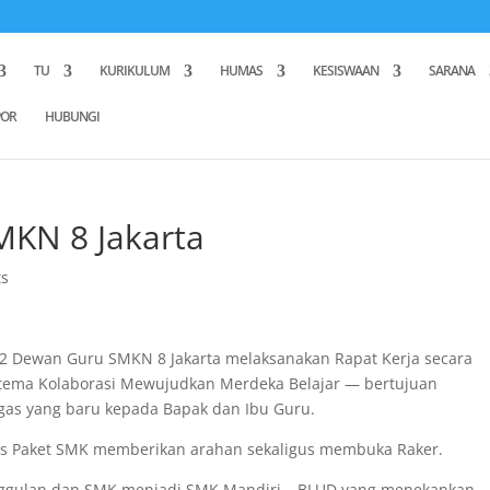
TU
KURIKULUM
HUMAS
KESISWAAN
SARANA
POR
HUBUNGI
MKN 8 Jakarta
s
2 Dewan Guru SMKN 8 Jakarta melaksanakan Rapat Kerja secara
ertema Kolaborasi Mewujudkan Merdeka Belajar — bertujuan
gas yang baru kepada Bapak dan Ibu Guru.
as Paket SMK memberikan arahan sekaligus membuka Raker.
nggulan dan SMK menjadi SMK Mandiri – BLUD yang menekankan