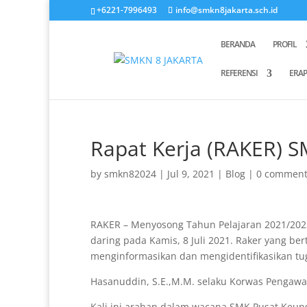
+6221-7996493
info@smkn8jakarta.sch.id
BERANDA
PROFIL
REFERENSI
ERA
Rapat Kerja (RAKER) S
by
smkn82024
|
Jul 9, 2021
|
Blog
|
0 comment
RAKER – Menyosong Tahun Pelajaran 2021/202
daring pada Kamis, 8 Juli 2021. Raker yang b
menginformasikan dan mengidentifikasikan tu
Hasanuddin, S.E.,M.M. selaku Korwas Pengaw
Kali ini arahan dalam wacana SMK Pusat Keu