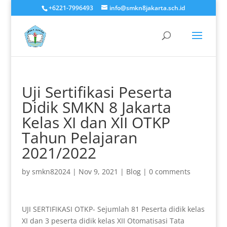
+6221-7996493
info@smkn8jakarta.sch.id
Uji Sertifikasi Peserta
Didik SMKN 8 Jakarta
Kelas XI dan XII OTKP
Tahun Pelajaran
2021/2022
by
smkn82024
|
Nov 9, 2021
|
Blog
|
0 comments
UJI SERTIFIKASI OTKP- Sejumlah 81 Peserta didik kelas
XI dan 3 peserta didik kelas XII Otomatisasi Tata