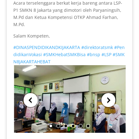
Acara terselenggara berkat kerja bareng antara LSP-
P1 SMKN 8 Jakarta yang dimotori oleh Paryaningsih,
M.Pd dan Ketua Kompetensi OTKP Ahmad Farhan,
M.Pd.
Salam Kompeten,
#
DINASPENDIDIKANDKIJAKARTA
#
direktoratsmk
#
Pen
didikanVokasi
#
SMKHebatSMKBisa
#
bnsp
#
LSP
#
SMK
N8JAKARTAHEBAT