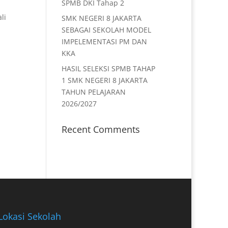
SPMB DKI Tahap 2
li
SMK NEGERI 8 JAKARTA
SEBAGAI SEKOLAH MODEL
IMPELEMENTASI PM DAN
KKA
HASIL SELEKSI SPMB TAHAP
1 SMK NEGERI 8 JAKARTA
TAHUN PELAJARAN
2026/2027
Recent Comments
Lokasi Sekolah