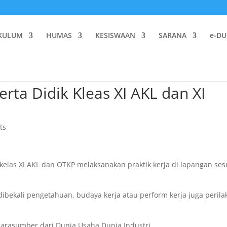
KULUM
HUMAS
KESISWAAN
SARANA
e-DU
rta Didik Kleas XI AKL dan XI
ts
kelas XI AKL dan OTKP melaksanakan praktik kerja di lapangan ses
ibekali pengetahuan, budaya kerja atau perform kerja juga perila
arasumber dari Dunia Usaha Dunia Industri.