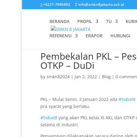
+6221-7996493
info@smkn8jakarta.sch.id
BERANDA
PROFIL
TU
KURI
REFERENSI
ERAPOR
HUBUNGI
Pembekalan PKL – Pese
OTKP – DuDi
by
smkn82024
|
Jan 2, 2022
|
Blog
|
0 commen
PKL – Mulai Senin, 3 Januari 2022 ada
#Sobat8
pra syarat yang berlaku.
#Sobat8
yang akan PKL kelas XI AKL dan OTKP d
selama di industri.
Penyampain dilaksanakan secara daring oleh n