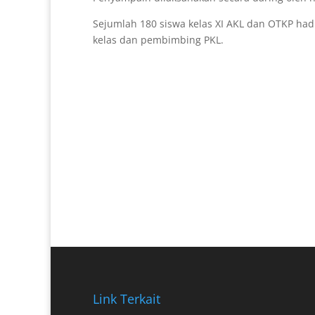
Sejumlah 180 siswa kelas XI AKL dan OTKP had
kelas dan pembimbing PKL.
Link Terkait