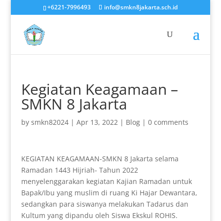
+6221-7996493
info@smkn8jakarta.sch.id
Kegiatan Keagamaan –
SMKN 8 Jakarta
by
smkn82024
|
Apr 13, 2022
|
Blog
|
0 comments
KEGIATAN KEAGAMAAN-SMKN 8 Jakarta selama
Ramadan 1443 Hijriah- Tahun 2022
menyelenggarakan kegiatan Kajian Ramadan untuk
Bapak/Ibu yang muslim di ruang Ki Hajar Dewantara,
sedangkan para siswanya melakukan Tadarus dan
Kultum yang dipandu oleh Siswa Ekskul ROHIS.