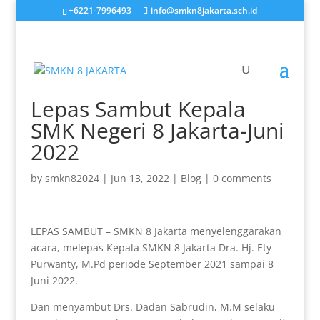
+6221-7996493
info@smkn8jakarta.sch.id
Lepas Sambut Kepala
SMK Negeri 8 Jakarta-Juni
2022
by
smkn82024
|
Jun 13, 2022
|
Blog
|
0 comments
LEPAS SAMBUT – SMKN 8 Jakarta menyelenggarakan
acara, melepas Kepala SMKN 8 Jakarta Dra. Hj. Ety
Purwanty, M.Pd periode September 2021 sampai 8
Juni 2022.
Dan menyambut Drs. Dadan Sabrudin, M.M selaku