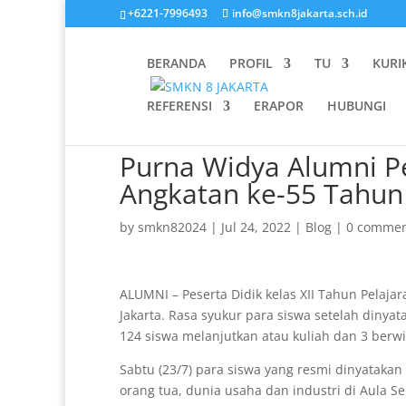
+6221-7996493
info@smkn8jakarta.sch.id
BERANDA
PROFIL
TU
KURI
REFERENSI
ERAPOR
HUBUNGI
Purna Widya Alumni Pe
Angkatan ke-55 Tahun
by
smkn82024
|
Jul 24, 2022
|
Blog
|
0 commen
ALUMNI – Peserta Didik kelas XII Tahun Pelaj
Jakarta. Rasa syukur para siswa setelah dinya
124 siswa melanjutkan atau kuliah dan 3 berwir
Sabtu (23/7) para siswa yang resmi dinyataka
orang tua, dunia usaha dan industri di Aula S