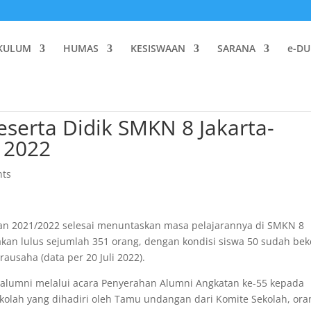
KULUM
HUMAS
KESISWAAN
SARANA
e-DU
serta Didik SMKN 8 Jakarta-
 2022
ts
aran 2021/2022 selesai menuntaskan masa pelajarannya di SMKN 8
takan lulus sejumlah 351 orang, dengan kondisi siswa 50 sudah bek
ausaha (data per 20 Juli 2022).
n alumni melalui acara Penyerahan Alumni Angkatan ke-55 kepada
ekolah yang dihadiri oleh Tamu undangan dari Komite Sekolah, ora