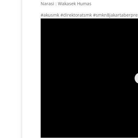
Narasi : Wakasek Humas
#akusmk #direktoratsmk #smkn8jakartaberpres