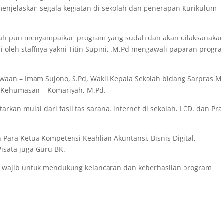
menjelaskan segala kegiatan di sekolah dan penerapan Kurikulum
kolah pun menyampaikan program yang sudah dan akan dilaksanaka
i oleh staffnya yakni Titin Supini, .M.Pd mengawali paparan prog
swaan – Imam Sujono, S.Pd, Wakil Kepala Sekolah bidang Sarpras 
g Kehumasan – Komariyah, M.Pd.
arkan mulai dari fasilitas sarana, internet di sekolah, LCD, dan Pra
n Para Ketua Kompetensi Keahlian Akuntansi, Bisnis Digital,
sata juga Guru BK.
ng wajib untuk mendukung kelancaran dan keberhasilan program