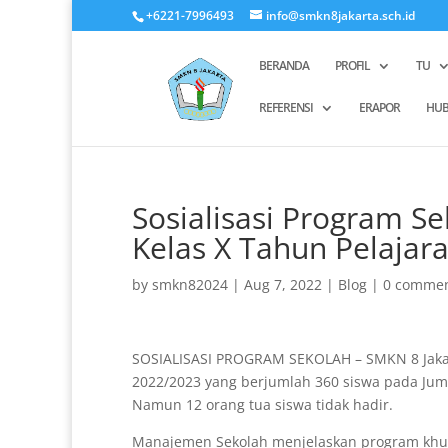
+6221-7996493
info@smkn8jakarta.sch.id
BERANDA
PROFIL
TU
REFERENSI
ERAPOR
HUB
Sosialisasi Program S
Kelas X Tahun Pelajar
by
smkn82024
|
Aug 7, 2022
|
Blog
|
0 comme
SOSIALISASI PROGRAM SEKOLAH – SMKN 8 Jakar
2022/2023 yang berjumlah 360 siswa pada Jumat
Namun 12 orang tua siswa tidak hadir.
Manajemen Sekolah menjelaskan program khu