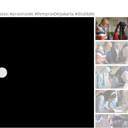
tasi #provinsidki #PemprovDKIJakarta #disdikdki