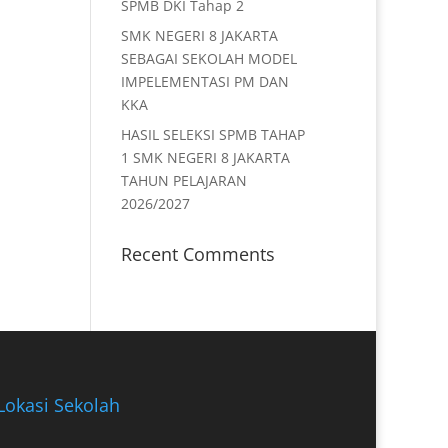
SPMB DKI Tahap 2
SMK NEGERI 8 JAKARTA
SEBAGAI SEKOLAH MODEL
IMPELEMENTASI PM DAN
KKA
HASIL SELEKSI SPMB TAHAP
1 SMK NEGERI 8 JAKARTA
TAHUN PELAJARAN
2026/2027
Recent Comments
Lokasi Sekolah