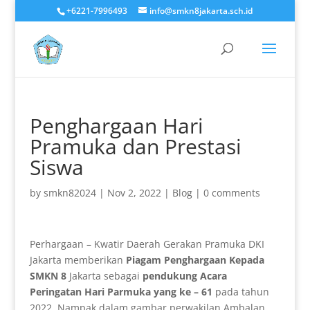
+6221-7996493
info@smkn8jakarta.sch.id
Penghargaan Hari
Pramuka dan Prestasi
Siswa
by
smkn82024
|
Nov 2, 2022
|
Blog
|
0 comments
Perhargaan – Kwatir Daerah Gerakan Pramuka DKI
Jakarta memberikan
Piagam Penghargaan Kepada
SMKN 8
Jakarta sebagai
pendukung Acara
Peringatan Hari Parmuka yang ke – 61
pada tahun
2022. Nampak dalam gambar perwakilan Ambalan