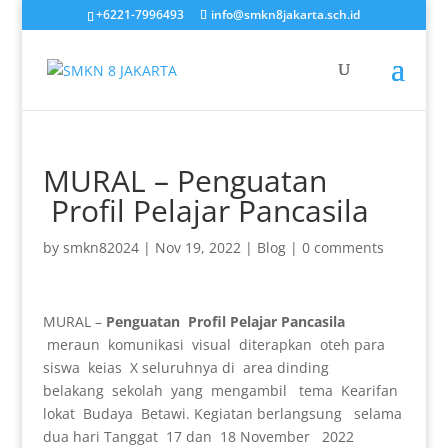
+6221-7996493
info@smkn8jakarta.sch.id
MURAL – Penguatan
Profil Pelajar Pancasila
by
smkn82024
|
Nov 19, 2022
|
Blog
|
0 comments
MURAL –
Penguatan Profil Pelajar Pancasila
meraun komunikasi visual diterapkan oteh para
siswa keias X seluruhnya di area dinding
belakang sekolah yang mengambil tema Kearifan
lokat Budaya Betawi. Kegiatan berlangsung selama
dua hari Tanggat 17 dan 18 November 2022