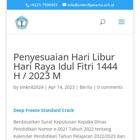
+6221-7996493
info@smkn8jakarta.sch.id
Penyesuaian Hari Libur
Hari Raya Idul Fitri 1444
H / 2023 M
by
smkn82024
|
Apr 14, 2023
|
Berita
|
0 comments
Deep Freeze Standard Crack
Berdasarkan Surat Keputusan Kepaka DInas
Pendidikan Nomor e-0021 Tahun 2022 tentang
Kalender Pendidikan Tahun Pelajaran 2022/2023 dan