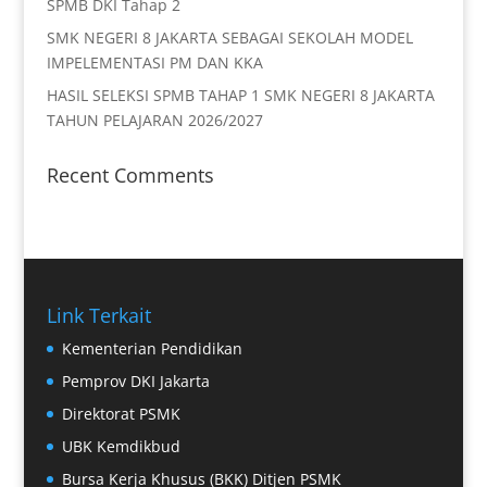
SPMB DKI Tahap 2
SMK NEGERI 8 JAKARTA SEBAGAI SEKOLAH MODEL
IMPELEMENTASI PM DAN KKA
HASIL SELEKSI SPMB TAHAP 1 SMK NEGERI 8 JAKARTA
TAHUN PELAJARAN 2026/2027
Recent Comments
Link Terkait
Kementerian Pendidikan
Pemprov DKI Jakarta
Direktorat PSMK
UBK Kemdikbud
Bursa Kerja Khusus (BKK) Ditjen PSMK