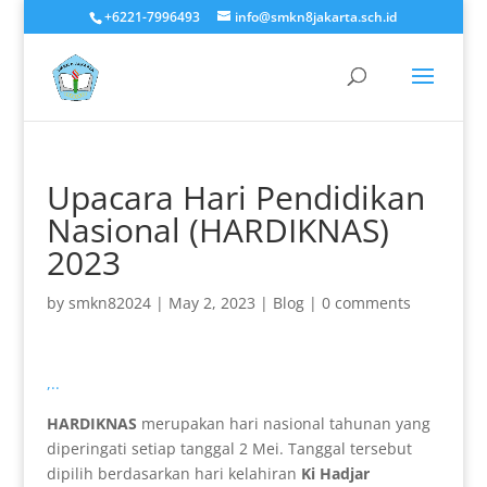
+6221-7996493
info@smkn8jakarta.sch.id
Upacara Hari Pendidikan
Nasional (HARDIKNAS)
2023
by
smkn82024
|
May 2, 2023
|
Blog
|
0 comments
,..
HARDIKNAS
merupakan hari nasional tahunan yang
diperingati setiap tanggal 2 Mei. Tanggal tersebut
dipilih berdasarkan hari kelahiran
Ki Hadjar