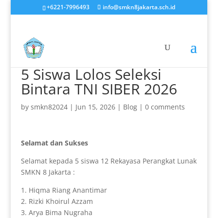
+6221-7996493
info@smkn8jakarta.sch.id
5 Siswa Lolos Seleksi
Bintara TNI SIBER 2026
by
smkn82024
|
Jun 15, 2026
|
Blog
|
0 comments
Selamat dan Sukses
Selamat kepada 5 siswa 12 Rekayasa Perangkat Lunak
SMKN 8 Jakarta :
1. Hiqma Riang Anantimar
2. Rizki Khoirul Azzam
3. Arya Bima Nugraha