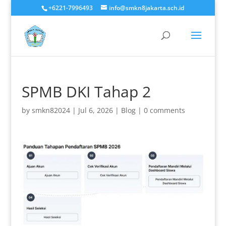
+6221-7996493
info@smkn8jakarta.sch.id
SPMB DKI Tahap 2
by
smkn82024
|
Jul 6, 2026
|
Blog
|
0 comments