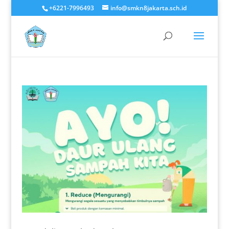
+6221-7996493
info@smkn8jakarta.sch.id