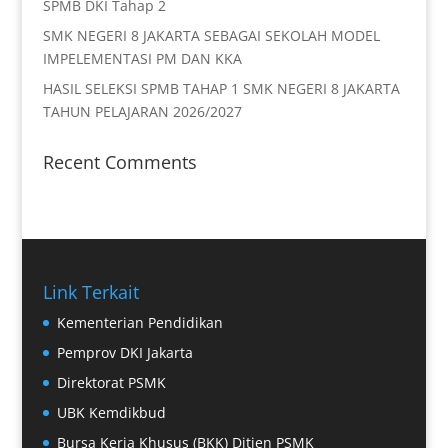
SPMB DKI Tahap 2
SMK NEGERI 8 JAKARTA SEBAGAI SEKOLAH MODEL
IMPELEMENTASI PM DAN KKA
HASIL SELEKSI SPMB TAHAP 1 SMK NEGERI 8 JAKARTA
TAHUN PELAJARAN 2026/2027
Recent Comments
Link Terkait
Kementerian Pendidikan
Pemprov DKI Jakarta
Direktorat PSMK
UBK Kemdikbud
Bursa Kerja Khusus (BKK) Ditjen PSMK