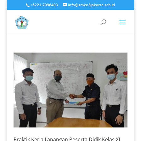
+6221-7996493
info@smkn8jakarta.sch.id
Praktik Kerja Lapangan Peserta Didik Kelas XI