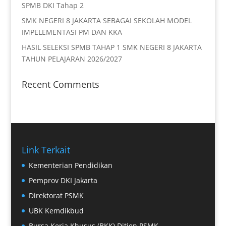
SPMB DKI Tahap 2
SMK NEGERI 8 JAKARTA SEBAGAI SEKOLAH MODEL
IMPELEMENTASI PM DAN KKA
HASIL SELEKSI SPMB TAHAP 1 SMK NEGERI 8 JAKARTA
TAHUN PELAJARAN 2026/2027
Recent Comments
Link Terkait
Kementerian Pendidikan
Pemprov DKI Jakarta
Direktorat PSMK
UBK Kemdikbud
Bursa Kerja Khusus (BKK) Ditjen PSMK