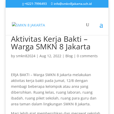
+6221-7996493
info@smkn8jakarta.sch.id
Aktivitas Kerja Bakti –
Warga SMKN 8 Jakarta
by
smkn82024
|
Aug 12, 2022
|
Blog
|
0 comments
ERJA BAKTI – Warga SMKN 8 Jakarta melakukan
aktivitas kerja bakti pada Jumat, 12/8 dengan
membagi beberapa kelompok atau area yang
dibersihkan. Ruang kelas, ruang laboran, ruang
ibadah, ruang piket sekolah, ruang para guru dan
area taman dalam lingkungan SMKN 8 Jakarta.
Mari lebih giat membersihkan dan merawat sekolah